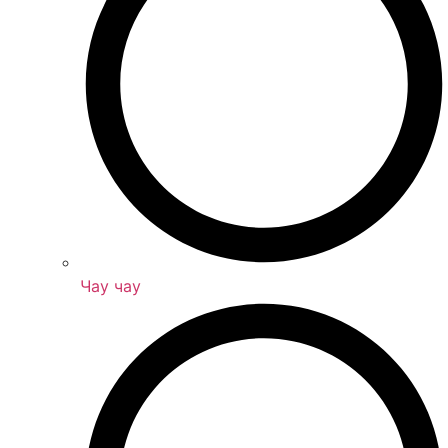
Чау чау