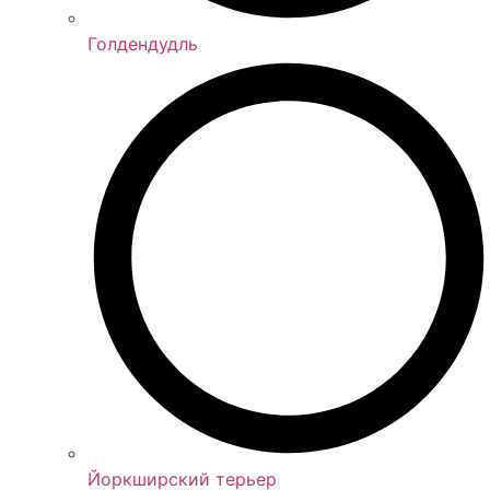
Голдендудль
Йоркширский терьер