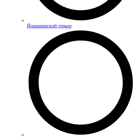
Йоркширский терьер