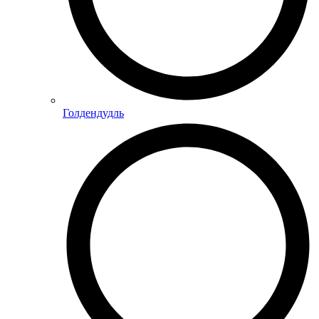
Голдендудль