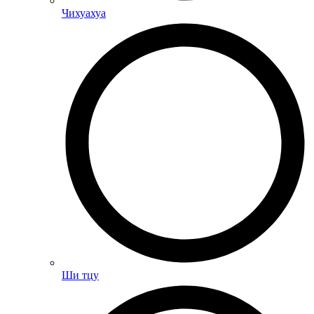
Чихуахуа
Ши тцу