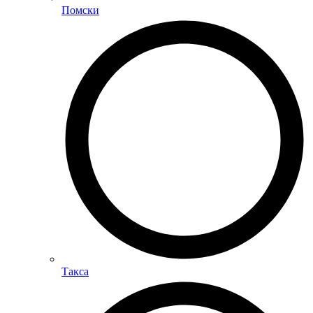
Помски
Такса