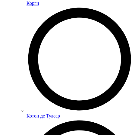
Корги
Котон де Тулеар