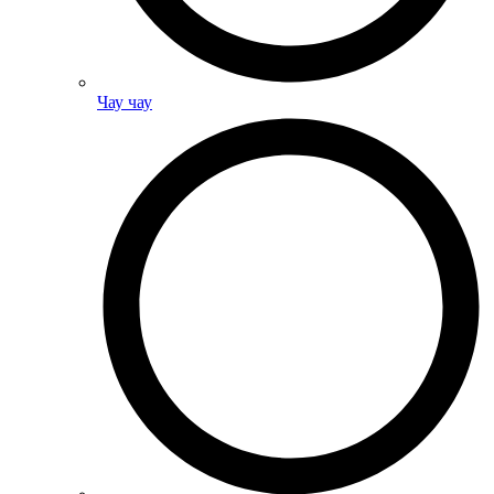
Чау чау