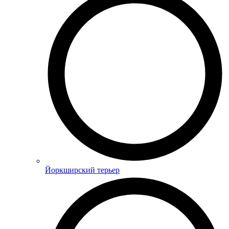
Йоркширский терьер