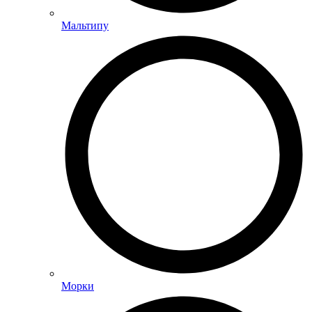
Мальтипу
Морки