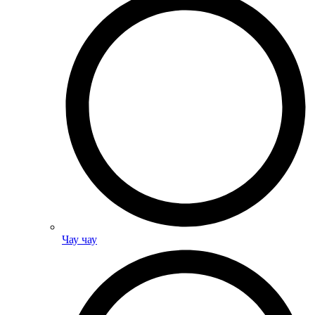
Чау чау