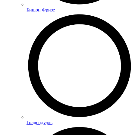
Бишон Фризе
Голдендудль