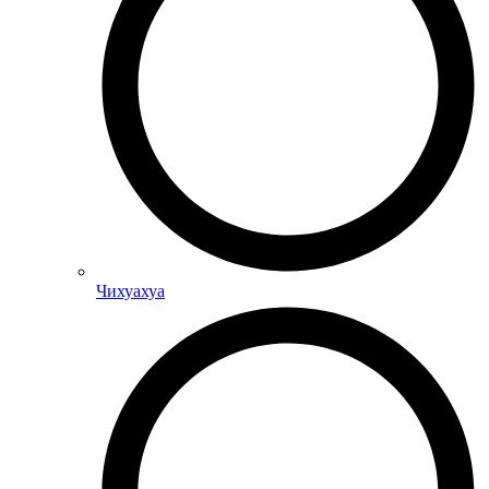
Чихуахуа