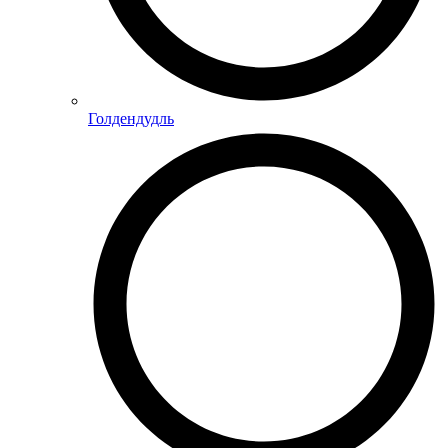
Голдендудль