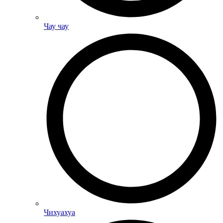
Чау чау
Чихуахуа