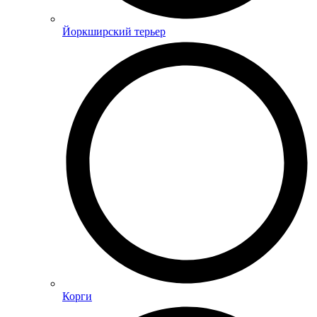
Йоркширский терьер
Корги